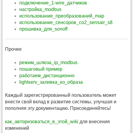
подключение_1-wire_датчиков
настройка_modbus
использование_преобразований_map
использование_сенсоров_co2_sensair_s8
прошивка_для_sonoff
Прочее
режим_шлюза_ip_modbus
пошаговый пример
работаем_дистанционно
lightserv_заливка_из_образа
Каждый зарегистрированный пользователь может
внести свой вклад в развитие системы, улучшая и
пополняя эту документацию. Присоединяйтесь!
как_авторизоваться_в_этой_wiki
для внесения
изменений