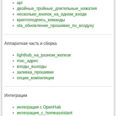
api
двойные_тройные_длительные_нажатия
несколько_кнопок_на_одном_входе
криптоподпись_команды
ota_обновление_прошивки_по_воздуху
Аппаратная часть и сборка
lighthub_на_разном_железе
mac_адрес
входы_выходы
заливка_прошивки
опции_компиляции
Интеграции
интеграция с OpenHab
интеграция_с_homeassistant