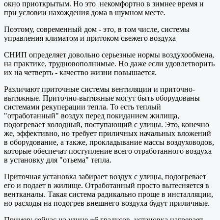
окно приоткрытым. Но это некомфортно в зимнее время и
при условии нахождения дома в шумном месте.
Поэтому, современный дом - это, в том числе, системы
управления климатом и притоком свежего воздуха
СНИП определяет довольно серьезные нормы воздухообмена,
на практике, трудновополнимые. Но даже если удовлетворить
их на четверть - качество жизни повышается.
Различают приточные системы вентиляции и приточно-
вытяжные. Приточно-вытяжные могут быть оборудованы
системами рекуперации тепла. То есть теплый
"отработанный" воздух перед покиданием жилища,
подогревает холодный, поступающий с улицы. Это, конечно
же, эффективно, но требует приличных начальных вложений
в оборудование, а также, прокладывание массы воздуховодов,
которые обеспечат поступление всего отработанного воздуха
в установку для "отьема" тепла.
Приточная установка забирает воздух с улицы, подогревает
его и подает в жилище. Отработанный просто вытесняется в
вентканалы. Такая система радикально проще в инсталляции,
но расходы на подогрев внешнего воздуха будут приличные.
Пример: сейчас на улице +6 градусов, установка нагревает