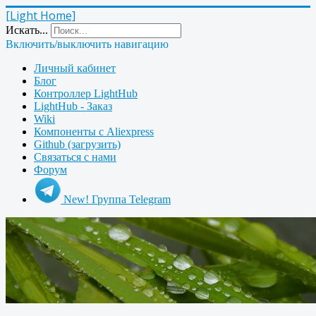
[Light Home]
Искать...
Включить/выключить навигацию
Личный кабинет
Блог
Контроллер LightHub
LightHub - Заказ
Wiki
Компоненты с Aliexpress
Github (загрузить)
Связаться с нами
Форум
New! Группа Telegram