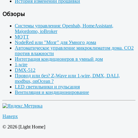
История изменений прошивки
Обзоры
Системы управления: Openhab, HomeAssistant,
Majordomo, ioBroker
MQTT
NodeRed или "Мозг" для Умного дома
Автоматическое управление микроклиматом дома. CO2
против влажности
Интеграция кондиционеров в умный дом
1-wire
DMX-512
Провод или без? Z-Wave или 1-wire, DMX, DALI,
modbus, onOcean ?
LED светильники и пульсация
Вентиляция и кондиционирование
Наверх
© 2026 [Light Home]