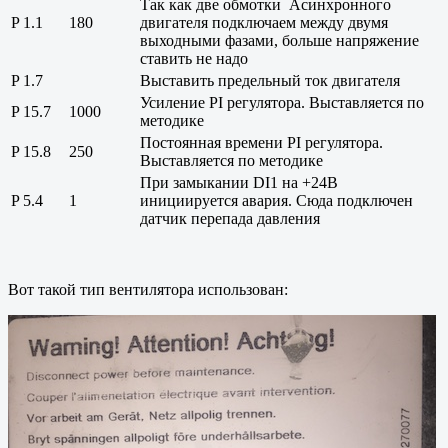
Так как две обмотки Асинхронного
P 1.1
180
двигателя подключаем между двумя
выходными фазами, больше напряжение
ставить не надо
P 1.7
Выставить предельный ток двигателя
Усиление PI регулятора. Выставляется по
P 15.7
1000
методике
Постоянная времени PI регулятора.
P 15.8
250
Выставляется по методике
При замыкании DI1 на +24В
P 5.4
1
инициируется авария. Сюда подключен
датчик перепада давления
Вот такой тип вентилятора использован: