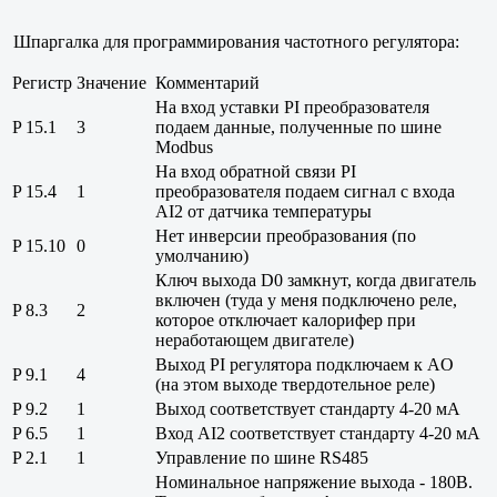
Шпаргалка для программирования частотного регулятора:
Регистр
Значение
Комментарий
На вход уставки PI преобразователя
P 15.1
3
подаем данные, полученные по шине
Modbus
На вход обратной связи PI
P 15.4
1
преобразователя подаем сигнал с входа
AI2 от датчика температуры
Нет инверсии преобразования (по
P 15.10
0
умолчанию)
Ключ выхода D0 замкнут, когда двигатель
включен (туда у меня подключено реле,
P 8.3
2
которое отключает калорифер при
неработающем двигателе)
Выход PI регулятора подключаем к AO
P 9.1
4
(на этом выходе твердотельное реле)
P 9.2
1
Выход соответствует стандарту 4-20 мА
P 6.5
1
Вход AI2 соответствует стандарту 4-20 мА
P 2.1
1
Управление по шине RS485
Номинальное напряжение выхода - 180В.