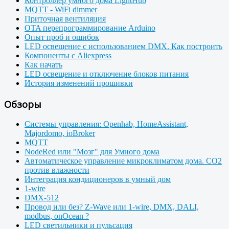
Контроллер умного дома LightHub
MQTT - WiFi dimmer
Приточная вентиляция
OTA перепрограммирование Arduino
Опыт проб и ошибок
LED освещение с использованием DMX. Как построить
Компоненты с Aliexpress
Как начать
LED освещение и отключение блоков питания
История изменений прошивки
Обзоры
Системы управления: Openhab, HomeAssistant,
Majordomo, ioBroker
MQTT
NodeRed или "Мозг" для Умного дома
Автоматическое управление микроклиматом дома. CO2
против влажности
Интеграция кондиционеров в умный дом
1-wire
DMX-512
Провод или без? Z-Wave или 1-wire, DMX, DALI,
modbus, onOcean ?
LED светильники и пульсация