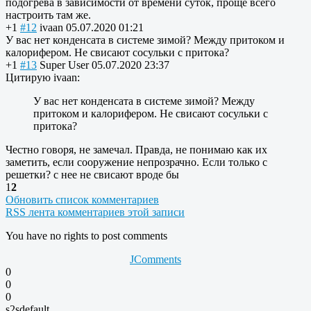
подогрева в зависимости от времени суток, проще всего
настроить там же.
+1
#12
ivaan
05.07.2020 01:21
У вас нет конденсата в системе зимой? Между притоком и
калорифером. Не свисают сосульки с притока?
+1
#13
Super User
05.07.2020 23:37
Цитирую ivaan:
У вас нет конденсата в системе зимой? Между
притоком и калорифером. Не свисают сосульки с
притока?
Честно говоря, не замечал. Правда, не понимаю как их
заметить, если сооружение непрозрачно. Если только с
решетки? с нее не свисают вроде бы
1
2
Обновить список комментариев
RSS лента комментариев этой записи
You have no rights to post comments
JComments
0
0
0
s2sdefault