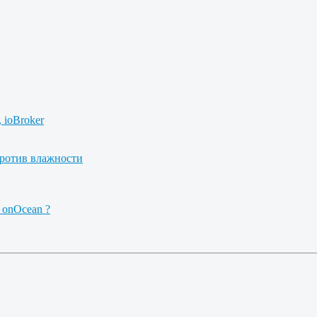
 ioBroker
ротив влажности
 onOcean ?