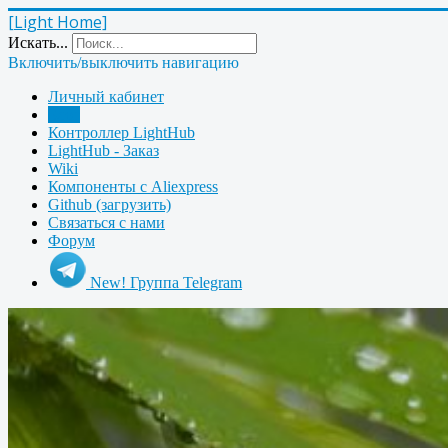
[Light Home]
Искать...
Включить/выключить навигацию
Личный кабинет
Блог
Контроллер LightHub
LightHub - Заказ
Wiki
Компоненты с Aliexpress
Github (загрузить)
Связаться с нами
Форум
New! Группа Telegram