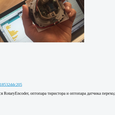
c18532ddc205
 RotaryEncoder, оптопара тиристора и оптопара датчика переход