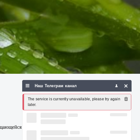
Наш Телеграм канал
The service is currently unavailable, please try again 
later.
ащающейся ручкой, но управляемый при этом со стороны