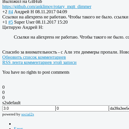
Выложил на GitHub
https://github.com/anklimov/rotary_mqtt_dimmer
+2
#4
Андрей Н
08.11.2017 04:09
Ссылки на aliexpress не работаю. Чтобы такого не было. ссылк
+1
#5
Super User
08.11.2017 15:20
Цитирую Андрей Н:
Ссылки на aliexpress не работаю. Чтобы такого не было.
Спасибо за внимательность - с Али эти диммеры пропали. Новое
Обновить список комментариев
RSS лента комментариев этой записи
You have no rights to post comments
0
0
0
s2sdefault
powered by
social2s
Блог