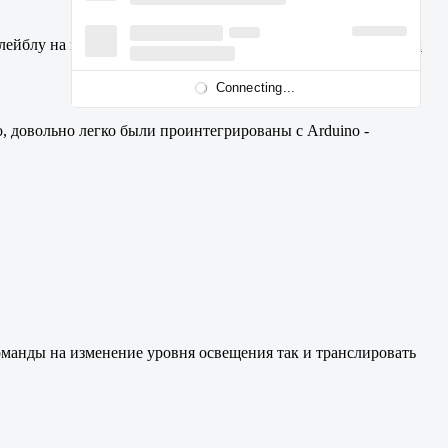
лейблу на печатной плате устройства. Привожу
ссылку на их
Connecting...
, довольно легко были проинтегрированы с Arduino -
манды на изменение уровня освещения так и транслировать