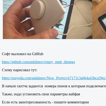
Софт выложил на GitHub
https://github.com/anklimov/rotary_mqtt_dimmer
Схему нарисовал тут:
https://easyeda.com/anklimov/New_Project-b717113a664a43bca59e
В начале скетча задаются номера пинов к которым подключается
Также, надо установить свои параметры вайфая
Если есть заинтересованность - пишите комментарии