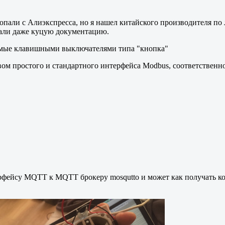
али с Алиэкспресса, но я нашел китайского производителя по 
слали даже куцую документацию.
яемые клавишными выключателями типа "кнопка"
ом простого и стандартного интерфейса Modbus, соответственно
фейсу MQTT к MQTT брокеру mosqutto и может как получать ко