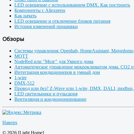
LED освещение с использованием DMX. Как построить
Компоненты с Aliexpress
Как начать
LED освещение и отключение блоков питания
История изменений прошивки
Обзоры
Системы управления: Openhab, HomeAssistant, Majordomo,
MQTT
NodeRed или "Мозг" для Умного дома
Автоматическое управление микроклиматом дома. CO2 п
Интеграция кондиционеров в умный дом
1-wire
DMX-512
Провод или без? Z-Wave или 1-wire, DMX, DALI, modbus,
LED светильники и пульсация
Вентиляция и кондиционирование
Наверх
© 2026 [Light Home]