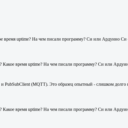
ое время uptime? На чем писали программу? Си или Ардуино Си 
ся? Какое время uptime? На чем писали программу? Си или Арду
 и PubSubClient (MQTT). Это образец опытный - слишком долго н
ся? Какое время uptime? На чем писали программу? Си или Арду