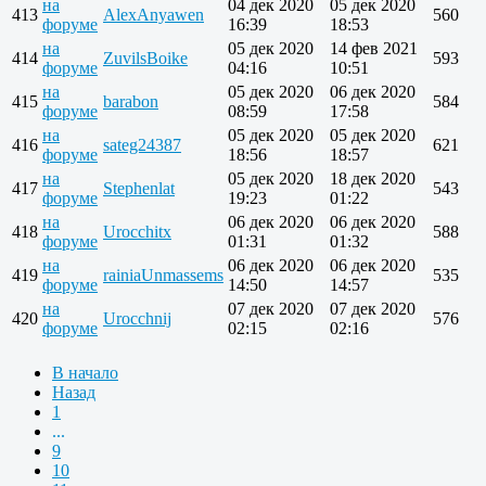
на
04 дек 2020
05 дек 2020
413
AlexAnyawen
560
форуме
16:39
18:53
на
05 дек 2020
14 фев 2021
414
ZuvilsBoike
593
форуме
04:16
10:51
на
05 дек 2020
06 дек 2020
415
barabon
584
форуме
08:59
17:58
на
05 дек 2020
05 дек 2020
416
sateg24387
621
форуме
18:56
18:57
на
05 дек 2020
18 дек 2020
417
Stephenlat
543
форуме
19:23
01:22
на
06 дек 2020
06 дек 2020
418
Urocchitx
588
форуме
01:31
01:32
на
06 дек 2020
06 дек 2020
419
rainiaUnmassems
535
форуме
14:50
14:57
на
07 дек 2020
07 дек 2020
420
Urocchnij
576
форуме
02:15
02:16
В начало
Назад
1
...
9
10