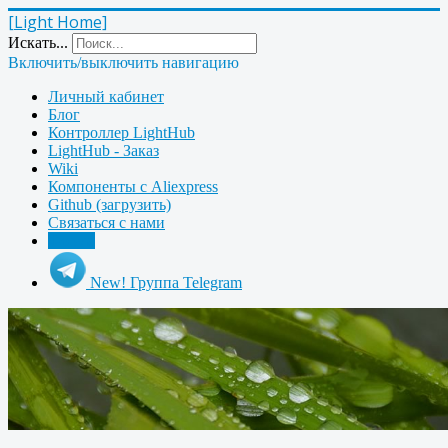
[Light Home]
Искать...
Включить/выключить навигацию
Личный кабинет
Блог
Контроллер LightHub
LightHub - Заказ
Wiki
Компоненты с Aliexpress
Github (загрузить)
Связаться с нами
Форум
New! Группа Telegram