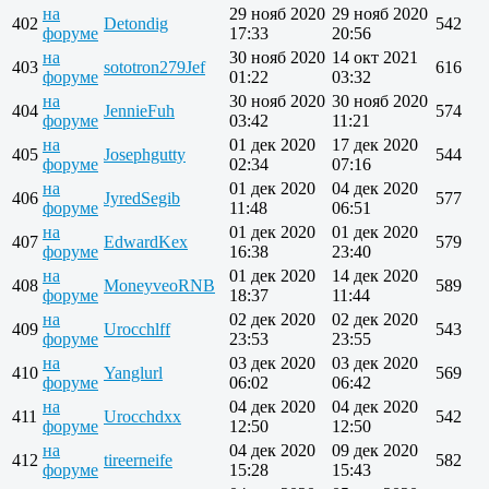
на
29 нояб 2020
29 нояб 2020
402
Detondig
542
форуме
17:33
20:56
на
30 нояб 2020
14 окт 2021
403
sototron279Jef
616
форуме
01:22
03:32
на
30 нояб 2020
30 нояб 2020
404
JennieFuh
574
форуме
03:42
11:21
на
01 дек 2020
17 дек 2020
405
Josephgutty
544
форуме
02:34
07:16
на
01 дек 2020
04 дек 2020
406
JyredSegib
577
форуме
11:48
06:51
на
01 дек 2020
01 дек 2020
407
EdwardKex
579
форуме
16:38
23:40
на
01 дек 2020
14 дек 2020
408
MoneyveoRNB
589
форуме
18:37
11:44
на
02 дек 2020
02 дек 2020
409
Urocchlff
543
форуме
23:53
23:55
на
03 дек 2020
03 дек 2020
410
Yanglurl
569
форуме
06:02
06:42
на
04 дек 2020
04 дек 2020
411
Urocchdxx
542
форуме
12:50
12:50
на
04 дек 2020
09 дек 2020
412
tireerneife
582
форуме
15:28
15:43