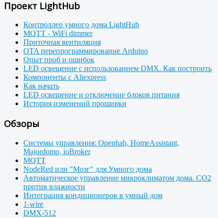
Проект LightHub
Контроллер умного дома LightHub
MQTT - WiFi dimmer
Приточная вентиляция
OTA перепрограммирование Arduino
Опыт проб и ошибок
LED освещение с использованием DMX. Как построить
Компоненты с Aliexpress
Как начать
LED освещение и отключение блоков питания
История изменений прошивки
Обзоры
Системы управления: Openhab, HomeAssistant,
Majordomo, ioBroker
MQTT
NodeRed или "Мозг" для Умного дома
Автоматическое управление микроклиматом дома. CO2
против влажности
Интеграция кондиционеров в умный дом
1-wire
DMX-512