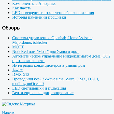
Компоненты с Aliexpress
Как начать
LED освещение и отключение блоков питания
История изменений прошивки
Обзоры
Системы управления: Openhab, HomeAssistant,
Majordomo, ioBroker
MQTT
NodeRed или "Мозг" для Умного дома
Автоматическое управление микроклиматом дома. CO2
против влажности
Интеграция кондиционеров в умный дом
1-wire
DMX-512
Провод или без? Z-Wave или 1-wire, DMX, DALI,
modbus, onOcean ?
LED светильники и пульсация
Вентиляция и кондиционирование
Наверх