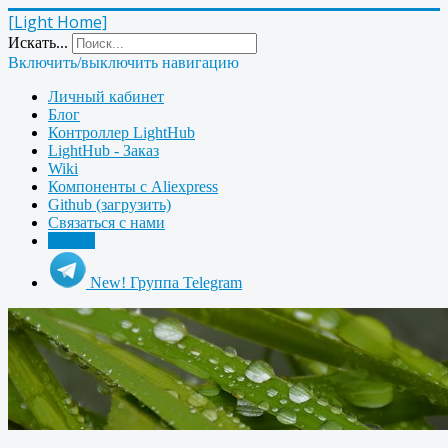
[Light Home]
Искать...
Включить/выключить навигацию
Личный кабинет
Блог
Контроллер LightHub
LightHub - Заказ
Wiki
Компоненты с Aliexpress
Github (загрузить)
Связаться с нами
Форум
New! Группа Telegram