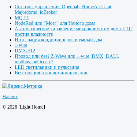
Системы управления: Openhab, HomeAssistant,
Majordomo, ioBroker
MQTT
NodeRed или "Мозг" для Умного дома
Автоматическое управление микроклиматом дома. CO2
против влажности
Интеграция кондиционеров в умный дом
1-wire
DMX-512
Провод или без? Z-Wave или 1-wire, DMX, DALI,
modbus, onOcean ?
LED светильники и пульсация
Вентиляция и кондиционирование
Наверх
© 2026 [Light Home]