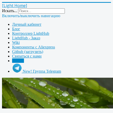
[Light Home]
Искать...
Включить/выключить навигацию
Личный кабинет
Блог
Контроллер LightHub
LightHub - Заказ
Wiki
Компоненты с Aliexpress
Github (загрузить)
Связаться с нами
Форум
New! Группа Telegram